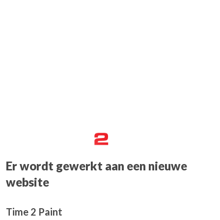
Er wordt gewerkt aan een nieuwe
website
Time 2 Paint