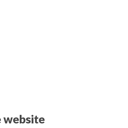
e website