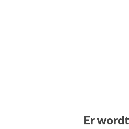
Er wordt