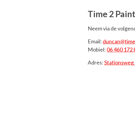
Time 2 Pain
Neem via de volgen
Email:
duncan@time2
Mobiel:
06 460 172 
Adres:
Stationsweg