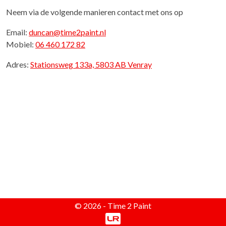
Neem via de volgende manieren contact met ons op
Email:
duncan@time2paint.nl
Mobiel:
06 460 172 82
Adres:
Stationsweg 133a, 5803 AB Venray
© 2026 - Time 2 Paint